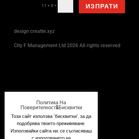
ИЗПРАТИ
=
11 + 9
design creatte.xyz
City F Management Ltd 2026 All rights reserved
Политика На
Поверителност&Бисквитки
Този сайт използва "бисквитки", за да
подобрява твоето преживяване.
Използвайки сайта ни, се съгласяваш
с използването на