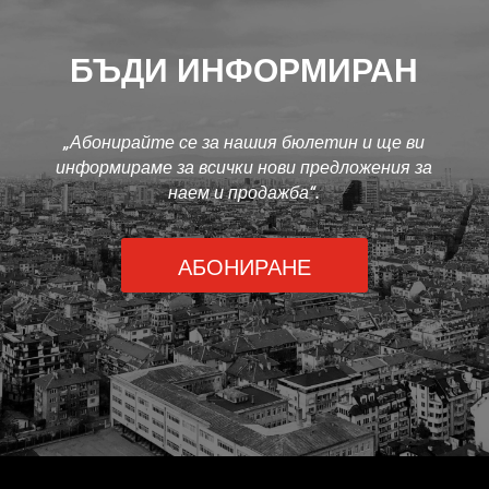
БЪДИ ИНФОРМИРАН
„Абонирайте се за нашия бюлетин и ще ви
информираме за всички нови предложения за
наем и продажба“.
АБОНИРАНЕ