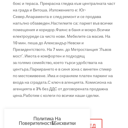
бокс и тераса. Прекрасна гледка към централната част
на града и Витоша. Изложението е: Юг-
Север.Апарамента е след ремонт и се продава
напълно обзаведен.Настилките са: паркет във всички
помещения и коридор.Фаянс в баня и мокро.Всички
електроуреди са чисто нови. Мебелите са масив. На
10 мин. пеша до Александър Невски и
Президентството. На 7 мин. до Метростанция ‘Лъвов
мост’. Имота е комфортен и подходящ
за голямо семейство, което търси удобствата на
центъра.Паркирането е в синя зона с винетен стикер
по местоживеене. Има и охраняем платен паркинг на
входа на сградата.С ключ в агенцията. Комисиона на
агенцията е 3% без ДДС от договорената продажна
цена.Работим с колеги по всички наши сделк
и.
Политика На
Поверителност&Бисквитки
ЗАПАЗИ ЧАС ЗА ОГЛЕД