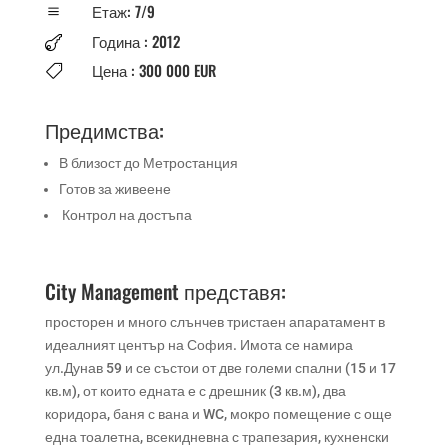
Етаж: 7/9
a
Година : 2012

Цена : 300 000 EUR

Предимства:
В близост до Метростанция
Готов за живеене
Контрол на достъпа
City Management представя:
просторен и много слънчев тристаен апаратамент в
идеалният център на София. Имота се намира
ул.Дунав 59 и се състои от две големи спални (15 и 17
кв.м), от които едната е с дрешник (3 кв.м), два
коридора, баня с вана и WC, мокро помещение с още
една тоалетна, всекидневна с трапезария, кухненски