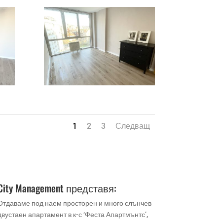
1
2
3
Следващ
City Management представя:
Отдаваме под наем просторен и много слънчев
двустаен апартамент в к-с ‘Феста Апартмънтс’,