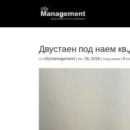
Двустаен под наем к
от
citymanagement
|
ян. 26, 2026
|
под наем
|
0 к