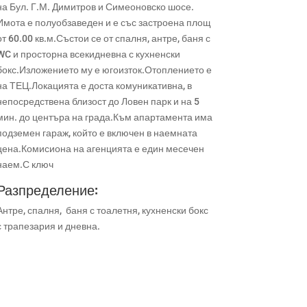
на Бул. Г.М. Димитров и Симеоновско шосе.
Имота е полуобзаведен и е със застроена площ
от 60.00 кв.м.Състои се от спалня, антре, баня с
WC и просторна всекидневна с кухненски
бокс.Изложението му е югоизток.Отоплението е
на ТЕЦ.Локацията е доста комуникативна, в
непосредствена близост до Ловен парк и на 5
мин. до центъра на града.Към апартамента има
подземен гараж, който е включен в наемната
цена.Комисиона на агенцията е един месечен
наем.С ключ
Разпределение:
Антре, спалня, баня с тоалетня, кухненски бокс
с трапезария и дневна.