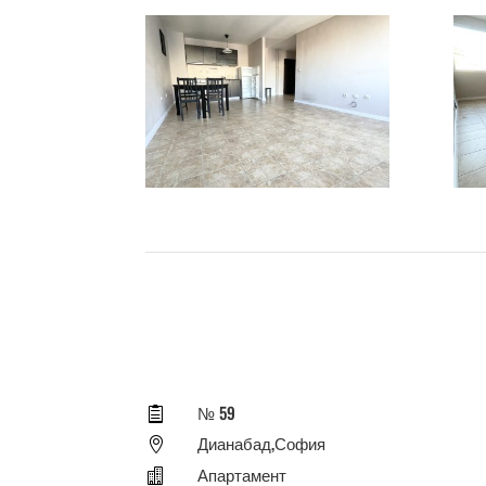
№ 59

Дианабад,София

Апартамент
