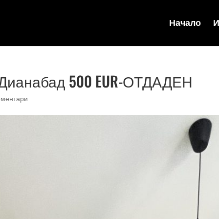
Начало
И
в.Дианабад 500 EUR-ОТДАДЕН
оментари