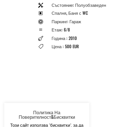
Състояние: Полуобзаведен

Спалня, Баня с WC
W
Паркинг: Гараж

Етаж: 6/8
a
Година : 2010

Цена : 500 EUR

Политика На
Поверителност&Бисквитки
Този сайт използва "бисквитки", за да